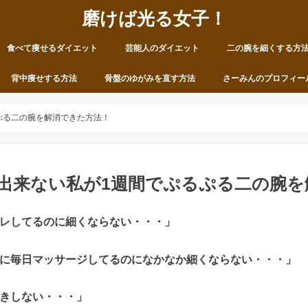
磨けば光る女子！
食べて痩せるダイエット
芸能人のダイエット
二の腕を細くする方
背中痩せする方法
骨盤のゆがみを直す方法
さーみんのプロフィー
ぷる二の腕を解消できた方法！
出来ない私が1週間でぷるぷる二の腕を
レしてるのに細くならない・・・」
に毎日マッサージしてるのになかなか細くならない・・・」
きしない・・・」