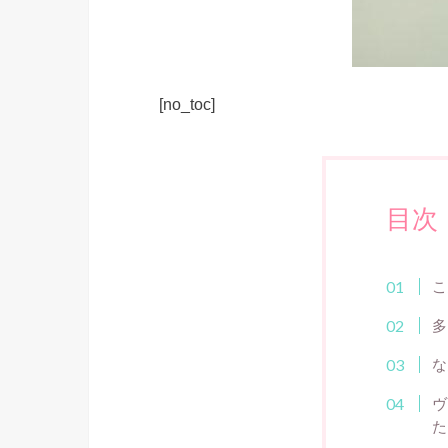
[no_toc]
目次
こ
多
な
ヴ
た