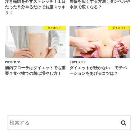
浮き輪肉を外すストレッチ！１日
肩幅を広くする方法！ダンベルや
たった５分やるだけでお腹スッキ
水泳で広くなる？
リ！
ダイエット
ダイエット
2018.11.13
2019.3.29
腸内フローラはダイエットでも重
ダイエットが続かない··· モチベ
要？食べ物での菌は増やし方！
ーションをあげるコツは？