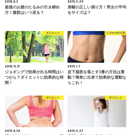
2018.8.3
2019.5.29
産後のお腹のたるみの引き締め
肩幅の正しい測り方！男女の平均
方！腹筋はいつ戻る？
をサイズは？
ダイエット
くびれの作り方
2018.11.13
2019.1.7
ジョギングで効果が出る時間はい
皮下脂肪を落とす1番の方法は運
つから？ダイエットに効果的な時
動？簡単に出来て効果的な運動な
間！
らこれ！
ダイエット
ダイエット
2019.8.30
2019.5.27