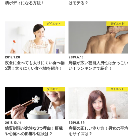
柄ボディになる方法！
はモテる？
ダイエット
ダイエット
2019.1.28
2019.6.10
夜食に食べても太りにくい食べ物
肩幅が広い芸能人男性はかっこい
5選！太りにくい食べ物を紹介！
い！ランキングで紹介！
ダイエット
ダイエット
2018.12.14
2019.5.29
糖質制限が危険な3つ理由！肝臓
肩幅の正しい測り方！男女の平均
や心臓への影響や症状は？
をサイズは？