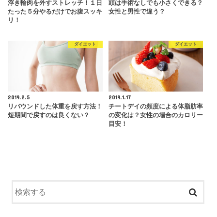
浮き輪肉を外すストレッチ！１日
頭は手術なしでも小さくできる？
たった５分やるだけでお腹スッキ
女性と男性で違う？
リ！
ダイエット
ダイエット
2019.2.5
2019.1.17
リバウンドした体重を戻す⽅法！
チートデイの頻度による体脂肪率
短期間で戻すのは良くない？
の変化は？女性の場合のカロリー
目安！