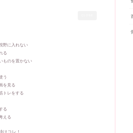
CLOSE
視野に入れない
れる
いものを置かない
使う
画を見る
筋トレをする
する
考える
時はコレ！