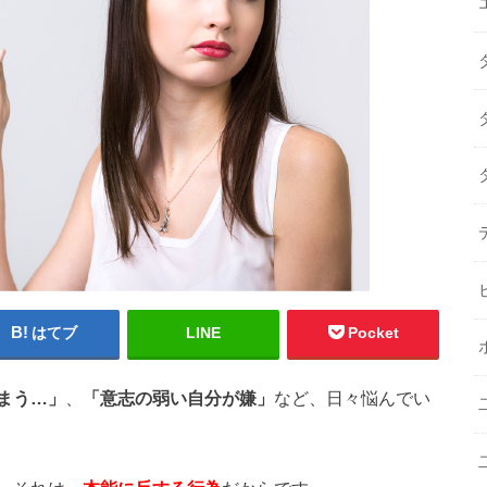
はてブ
LINE
Pocket
まう…」
、
「意志の弱い自分が嫌」
など、日々悩んでい