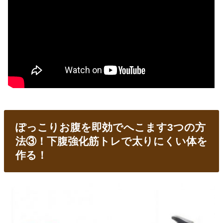
ぽっこりお腹を即効でへこます3つの方
法③！下腹強化筋トレで太りにくい体を
作る！