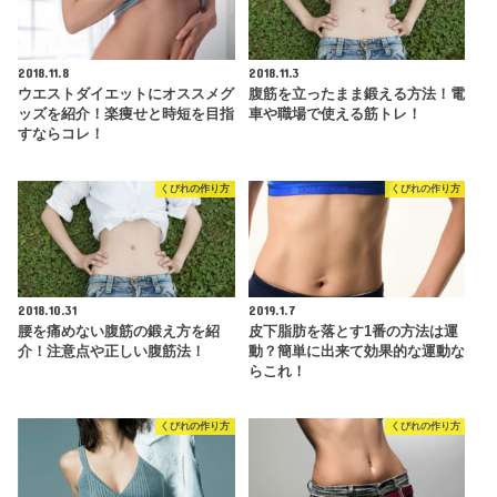
2018.11.8
2018.11.3
ウエストダイエットにオススメグ
腹筋を立ったまま鍛える方法！電
ッズを紹介！楽痩せと時短を目指
車や職場で使える筋トレ！
すならコレ！
くびれの作り方
くびれの作り方
2018.10.31
2019.1.7
腰を痛めない腹筋の鍛え方を紹
皮下脂肪を落とす1番の方法は運
介！注意点や正しい腹筋法！
動？簡単に出来て効果的な運動な
らこれ！
くびれの作り方
くびれの作り方