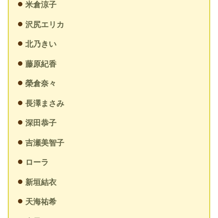
米倉涼子
沢尻エリカ
北乃きい
藤原紀香
榮倉奈々
長澤まさみ
深田恭子
吉瀬美智子
ローラ
新垣結衣
天海祐希